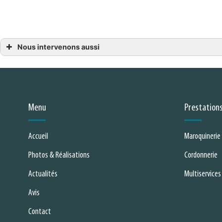
Nous intervenons aussi
Chapellerie
Chapellerie Bressuire
Chapellerie Cholet
Chapellerie Les Essarts
Chapellerie Mauléon
Chapellerie Montaigu
Chapellerie Mortagne-sur-Sèvre
Menu
Prestation
Accueil
Maroquinerie
Photos & Réalisations
Cordonnerie
Actualités
Multiservices
Avis
Contact