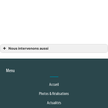
Nous intervenons aussi
Depannage serrurerie
Serrurerie La Verrie
Serrurerie La Gaubretière
Serrurerie Les Epesses
Serrurerie Mesnard-la-Barotière
Menu
Serrurerie Chambretaud
Serrurerie Beaurepaire
Serrurerie Les Herbiers
Serrurerie Mouchamps
Accueil
Serrurerie Pouzauges
Serrurerie Saint-Fulgent
Photos & Réalisations
Actualités